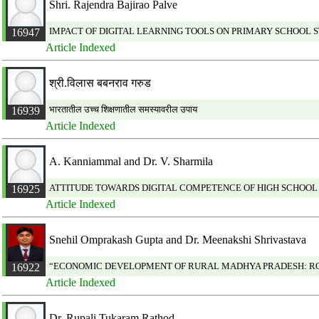
Shri. Rajendra Bajirao Palve
IMPACT OF DIGITAL LEARNING TOOLS ON PRIMARY SCHOOL 
16947
Article Indexed
श्री.विलास बबनराव गरुड
भारतातील उच्च शिक्षणातील समस्यावरील उपाय
16939
Article Indexed
A. Kanniammal and Dr. V. Sharmila
ATTITUDE TOWARDS DIGITAL COMPETENCE OF HIGH SCHOOL
16925
Article Indexed
Snehil Omprakash Gupta and Dr. Meenakshi Shrivastava
“ECONOMIC DEVELOPMENT OF RURAL MADHYA PRADESH: RO
16922
Article Indexed
Dr. Rupali Tukaram Rathod