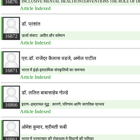
INCLUSIVE MENTAL HEALTH INTERVENTIONS THE ROLE OF DI
16876
Article Indexed
डॉ. प्रशांत
ऊर्जा संकट: अतीत और वर्तमान
16872
Article Indexed
प्रा.डॉ. राजेंद्र कैलास वडजे, अमोल पाटील
भारत में इंडो-इस्लामिक संस्कृतियों का समन्वय
16871
Article Indexed
डॉ. ललित बाबासाहेब गोल्डे
इराण–इस्रायल युद्ध : कारणे, परिणाम आणि जागतिक प्रभाव
16866
Article Indexed
ओमेश कुमार, श्रीमती रूबी
भारत में भ्रष्टाचार की रोकथाम मे विधानों की भूमिका
16861