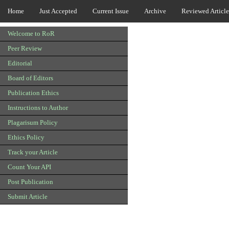
Home
Just Accepted
Current Issue
Archive
Reviewed Article
Welcome to RoR
Peer Review
Editorial
Board of Editors
Publication Ethics
Instructions to Author
Plagarisum Policy
Ethics Policy
Track your Article
Count Your API
Post Publication
Submit Article