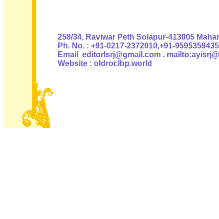
Authoris
258/34, Raviwar Peth Solapur-413005 Mahara
Ph. No. : +91-0217-2372010,+91-9595359435
Email editorlsrj@gmail.com , mailto:ayisrj
Website : oldror.lbp.world