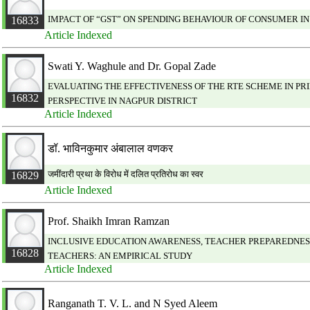
IMPACT OF “GST” ON SPENDING BEHAVIOUR OF CONSUMER IN
16833
Article Indexed
Swati Y. Waghule and Dr. Gopal Zade
EVALUATING THE EFFECTIVENESS OF THE RTE SCHEME IN 
16832
PERSPECTIVE IN NAGPUR DISTRICT
Article Indexed
डॉ. भाविनकुमार अंबालाल वणकर
जमींदारी प्रथा के विरोध में दलित प्रतिरोध का स्वर
16829
Article Indexed
Prof. Shaikh Imran Ramzan
INCLUSIVE EDUCATION AWARENESS, TEACHER PREPAREDNE
16828
TEACHERS: AN EMPIRICAL STUDY
Article Indexed
Ranganath T. V. L. and N Syed Aleem