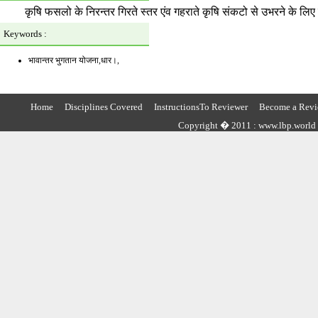
कृषि फसलो के निरन्तर गिरते स्तर एंव गहराते कृषि संकटो से उभरने के लि
Keywords :
भावान्तर भुगतान योजना,धार।,
Home
Disciplines Covered
InstructionsTo Reviewer
Become a Revi
Copyright � 2011 : www.lbp.world ,