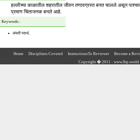
हल्लीच्या काळातील शहरातील जीवन तणावग्रस्त बनत चालले असून पाश्चात्य स
प्रमाण चिंताजनक बनले आहे.
Keywords :
अंमली पदार्थ,
Home
Disciplines Covered
InstructionsTo Reviewer
Become a Revi
Copyright � 2011 : www.lbp.world ,