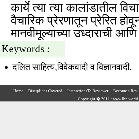
कार्ये त्या त्या कालांडातील 
वैचारिक प्रेरणातून प्रेरित ह
मानवीमूल्याच्या उध्दाराची आण
Keywords :
दलित साहित्य,विवेकवादी व विज्ञानवादी,
Home
Disciplines Covered
InstructionsTo Reviewer
Become a Revi
Copyright � 2011 : www.lbp.world ,