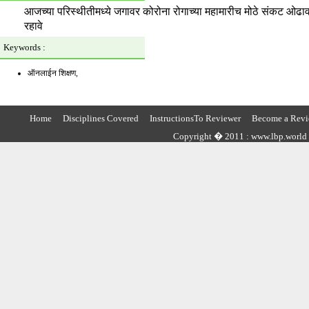
आजच्या परिस्थीतीमध्ये जगावर कोरोना रोगाच्या महामारीच मोठे संकट ओढावले 
रहावे
Keywords :
ऑनलाईन शिक्षण,
Home
Disciplines Covered
InstructionsTo Reviewer
Become a Revi
Copyright � 2011 : www.lbp.world ,