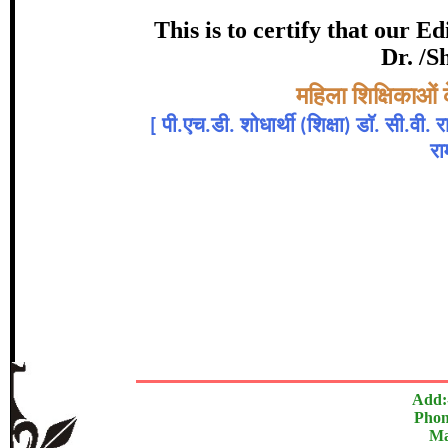
certificate of Excelle
This is to certify that our 
Dr. /S
Awarded 
Topic:-
महिला शिक्षिकाओं
दीपिका चटर्जी , डाॅ स्मृत
[
पी.एच.डी. शोधार्थी (शिक्षा) डाॅ. सी.वी.
रा
In recognition of an outstanding contribut
The Research paper is O
Add:
Phon
Ma