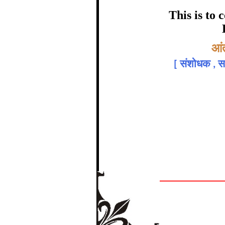
certific
This is to
Topic:-
आंत
श्री सुरेश राज
[
संशोधक , सह
The Re
In recognition of a