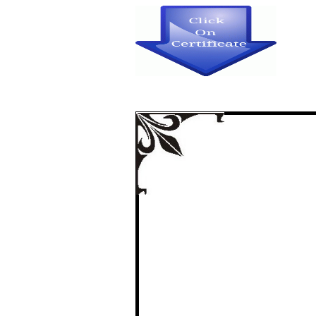
आंतरविदयापीठ व्हॉलीबॉल ख