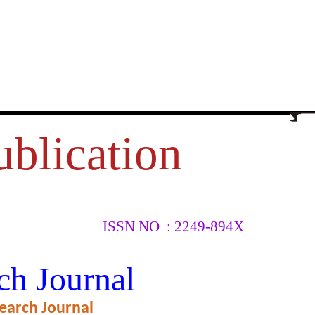
ublication
ISSN NO : 2249-894X
िक आरोग्य व
ch Journal
earch Journal