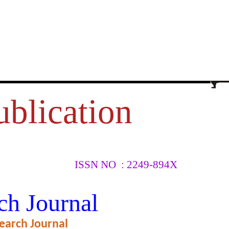
ublication
ISSN NO : 2249-894X
ÃO DE
ch Journal
 COM A
DA EM
earch Journal