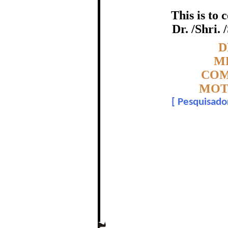
This is to
UMA LINHA 
Dr. /Shri. 
MOTOCICLETAS DE
Topic:-
D
M
COM
certific
MOT
[
Pesquisado
The Re
MBA.Jean Carlos Sen
In recognition of a