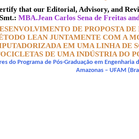
 certify that our Editorial, Advisory, and R
DE SOLDA DO ESCAPAMENTO 
/Smt.:
MBA.Jean Carlos Sena de Freitas an
 UMA INDÚSTRIA DO POLO 
ESENVOLVIMENTO DE PROPOSTA DE 
RODAS DO PIM
ÉTODO LEAN JUNTAMENTE COM A M
PUTADORIZADA EM UMA LINHA DE 
ate of Excellence in Reviewing
OCICLETAS DE UMA INDÚSTRIA DO P
res do Programa de Pós-Graduação em Engenharia d
Awarded to
Amazonas – UFAM (Bras
search paper is Original & Inovative it is
a de Freitas and Dr. Armando Araújo de Souza Júnior
n outstanding contribution to the quality of the journal