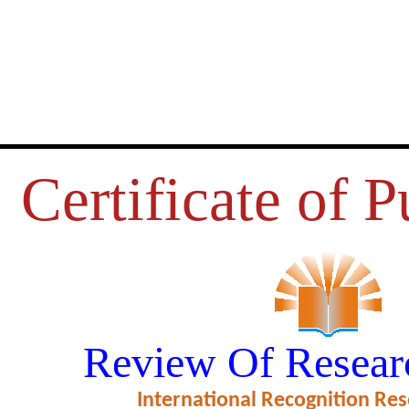
Certificate of P
TO DE PROPOSTA DE REDUÇ
Review Of Resear
 MÉTODO LEAN JUNTAMENTE
IMULAÇÃO COMPUTADORIZA
International Recognition Res