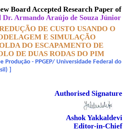
eview Board Accepted Research Paper of
DE
d Dr. Armando Araújo de Souza Júnior
DE DUAS
REDUÇÃO DE CUSTO USANDO O
ODELAGEM E SIMULAÇÃO
SOLDA DO ESCAPAMENTO DE
OLO DE DUAS RODAS DO PIM
e Produção - PPGEP/ Universidade Federal do
il)
]
 Done Double Blind Peer Reviewed.
Authorised Signature
Ashok Yakkaldevi
Editor-in-Chief