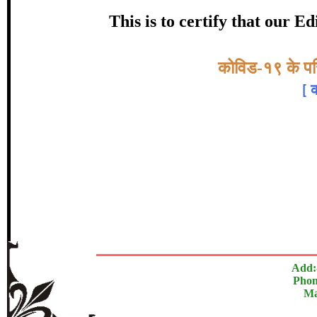
certificate of Excelle
This is to certify that our 
Awarded 
Topic:-
कोविड-१९ के परिप
डॅा. धर्मेन्द्र कु
[
क
The Research paper is O
In recognition of an outstanding contribut
Add:
Phon
Ma