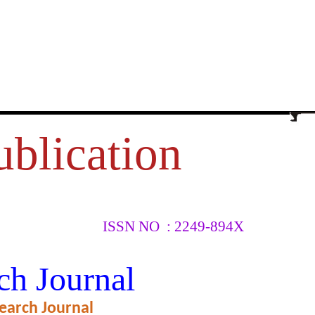
ublication
ISSN NO : 2249-894X
सामाजिक,
ch Journal
earch Journal