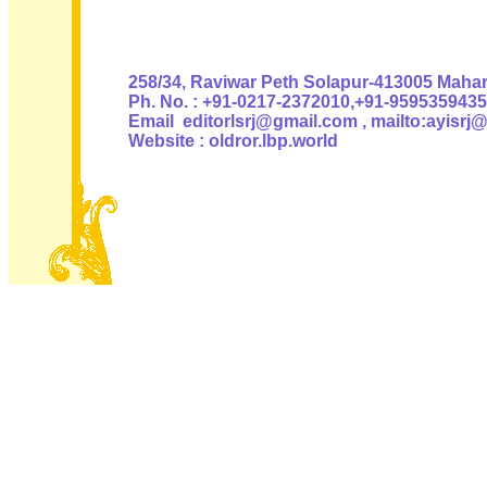
Authoris
258/34, Raviwar Peth Solapur-413005 Mahara
Ph. No. : +91-0217-2372010,+91-9595359435
Email editorlsrj@gmail.com , mailto:ayisrj
Website : oldror.lbp.world