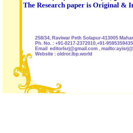
The Research paper is Original & I
Authoris
258/34, Raviwar Peth Solapur-413005 Mahara
Ph. No. : +91-0217-2372010,+91-9595359435
Email editorlsrj@gmail.com , mailto:ayisrj
Website : oldror.lbp.world