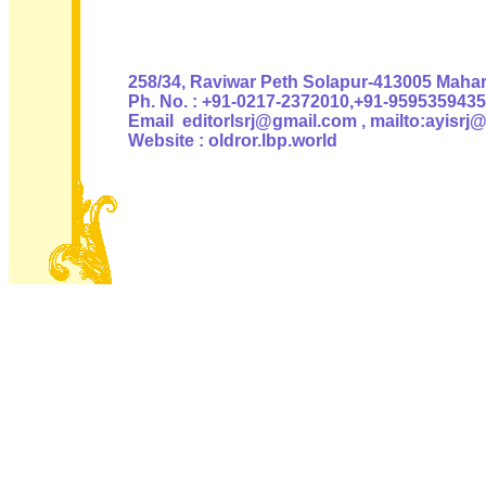
Authoris
258/34, Raviwar Peth Solapur-413005 Mahara
Ph. No. : +91-0217-2372010,+91-9595359435
Email editorlsrj@gmail.com , mailto:ayisrj
Website : oldror.lbp.world