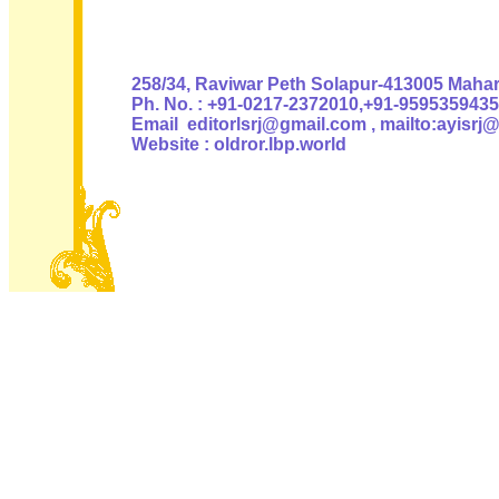
Authoris
258/34, Raviwar Peth Solapur-413005 Mahara
Ph. No. : +91-0217-2372010,+91-9595359435
Email editorlsrj@gmail.com , mailto:ayisrj
Website : oldror.lbp.world