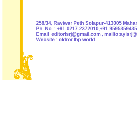
Authoris
258/34, Raviwar Peth Solapur-413005 Mahara
Ph. No. : +91-0217-2372010,+91-9595359435
Email editorlsrj@gmail.com , mailto:ayisrj
Website : oldror.lbp.world