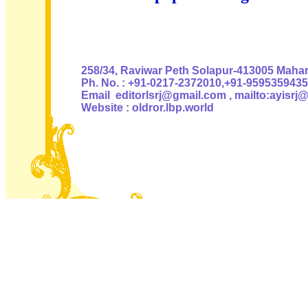
Authoris
258/34, Raviwar Peth Solapur-413005 Mahara
Ph. No. : +91-0217-2372010,+91-9595359435
Email editorlsrj@gmail.com , mailto:ayisrj
Website : oldror.lbp.world