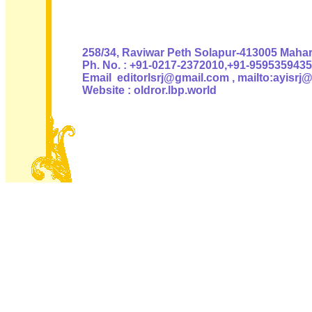
Authoris
258/34, Raviwar Peth Solapur-413005 Mahara
Ph. No. : +91-0217-2372010,+91-9595359435
Email editorlsrj@gmail.com , mailto:ayisrj
Website : oldror.lbp.world