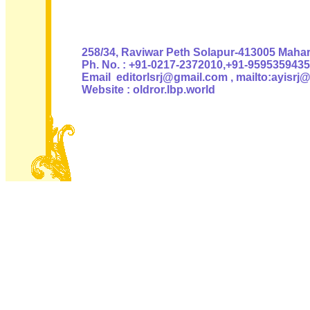
Authoris
258/34, Raviwar Peth Solapur-413005 Mahara
Ph. No. : +91-0217-2372010,+91-9595359435
Email editorlsrj@gmail.com , mailto:ayisrj
Website : oldror.lbp.world